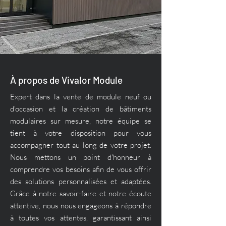
À propos de Vivalor Module
Expert dans la vente de module neuf ou
d'occasion et la création de bâtiments
modulaires sur mesure, notre équipe se
tient à votre disposition pour vous
accompagner tout au long de votre projet.
Nous mettons un point d'honneur à
comprendre vos besoins afin de vous offrir
des solutions personnalisées et adaptées.
Grâce à notre savoir-faire et notre écoute
attentive, nous nous engageons à répondre
à toutes vos attentes, garantissant ainsi