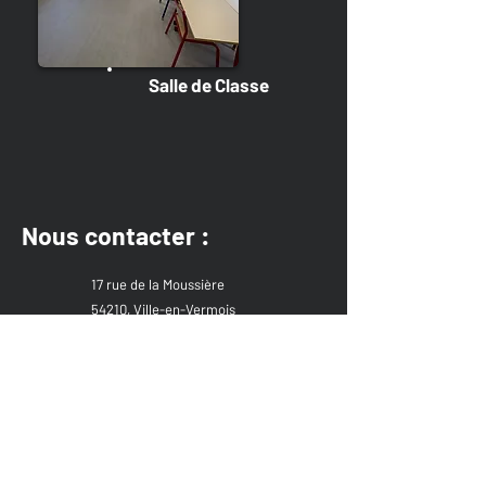
Salle de Classe
Nous contacter :
17 rue de la Moussière
54210, Ville-en-Vermois
03 83 26 69 04
infos@vivalor-module.fr