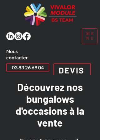
ME
NU
Nous
contacter
03 83 26 69 04
DEVIS
Découvrez nos
bungalows
d'occasions à la
vente