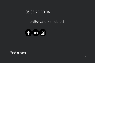
03 83 26 69 04
infos@vivalor-module.fr
Prénom
Nom de famille
E-mail
Message