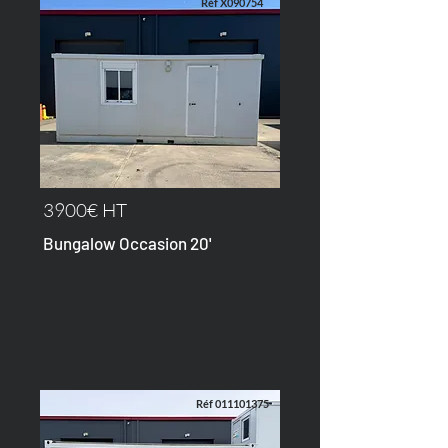
Réf X090754
3900€ HT
Bungalow Occasion 20'
Réf
011101375