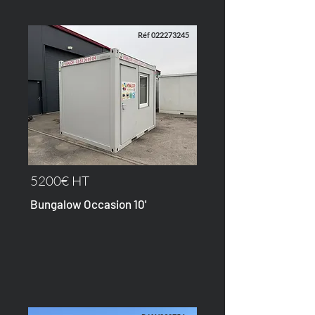
Réf
022273245
5200€ HT
Bungalow Occasion 10'