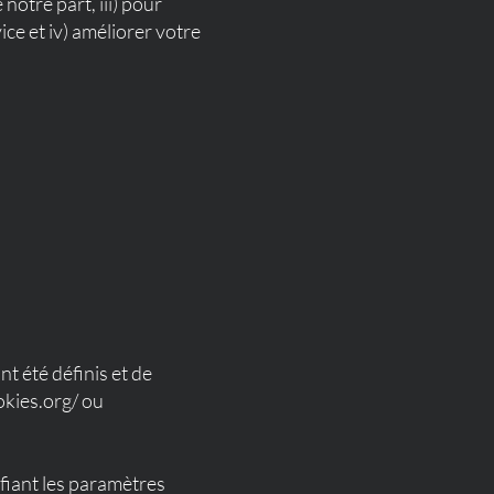
notre part, iii) pour
ice et iv) améliorer votre
t été définis et de
okies.org/
ou
fiant les paramètres