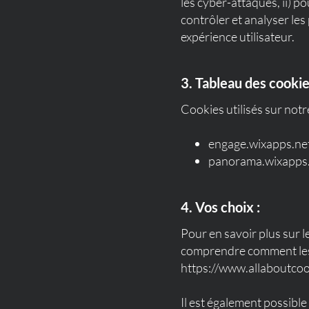
les cyber-attaques, ii) po
contrôler et analyser les
expérience utilisateur.
3. Tableau des cookie
Cookies utilisés sur notre
engage.wixapps.ne
panorama.wixapps
4. Vos choix :
Pour en savoir plus sur l
comprendre comment les g
https://www.allaboutcook
Il est également possibl