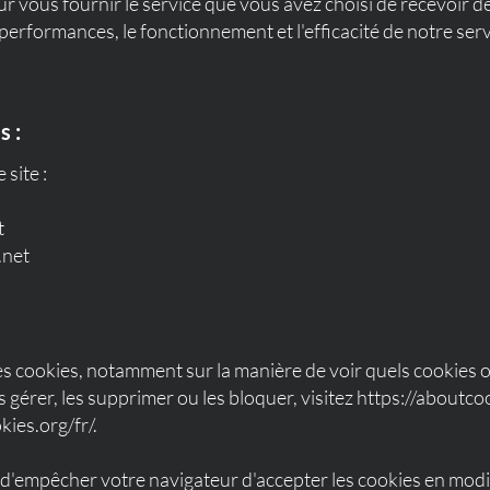
ur vous fournir le service que vous avez choisi de recevoir de 
 performances, le fonctionnement et l'efficacité de notre serv
s :
 site :
t
.net
es cookies, notamment sur la manière de voir quels cookies on
érer, les supprimer ou les bloquer, visitez
https://aboutco
ies.org/fr/.
e d'empêcher votre navigateur d'accepter les cookies en modi