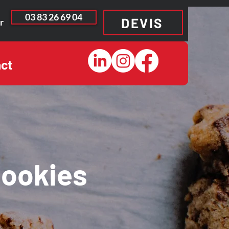
03 83 26 69 04
DEVIS
r
ct
cookies