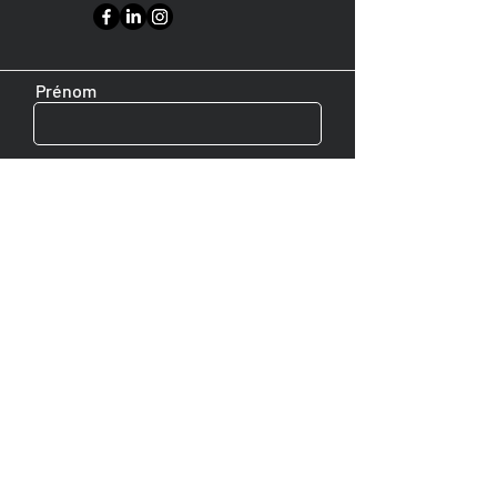
Prénom
Nom de famille
E-mail
Message
Envoyer