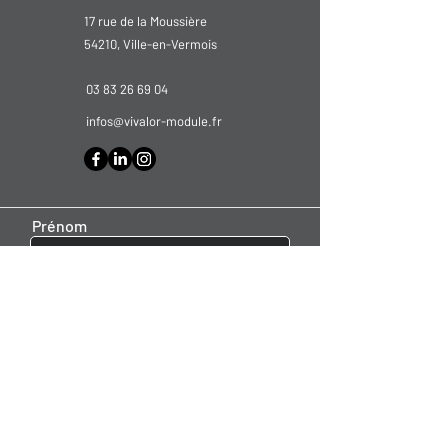
17 rue de la Moussière
54210, Ville-en-Vermois
03 83 26 69 04
infos@vivalor-module.fr
Prénom
Nom de famille
E-mail
Message