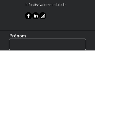
infos@vivalor-module.fr
Prénom
Nom de famille
E-mail
Message