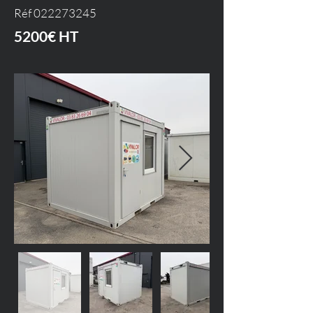
Réf
022273245
5200€ HT