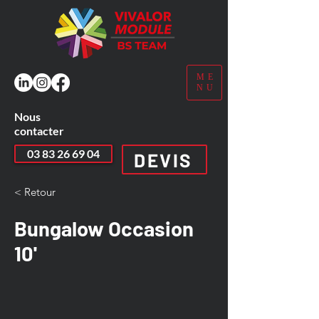
ME
NU
Nous
contacter
03 83 26 69 04
DEVIS
< Retour
Bungalow Occasion
10'